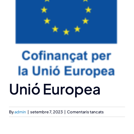
Col·labora
Publicacions
Contacte
Unió Europea
a
By
admin
|
setembre 7, 2023
|
Comentaris tancats
Unió
Europea