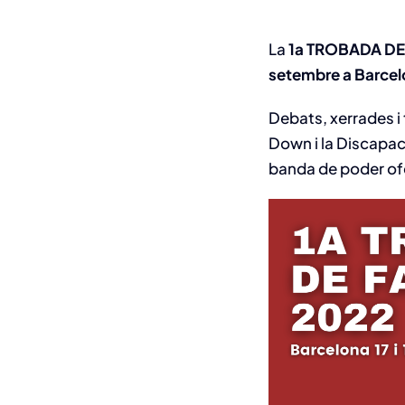
La
1a TROBADA DE
setembre a Barce
Debats, xerrades i
Down i la Discapacit
banda de poder ofer