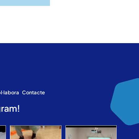
l·labora
Contacte
gram!