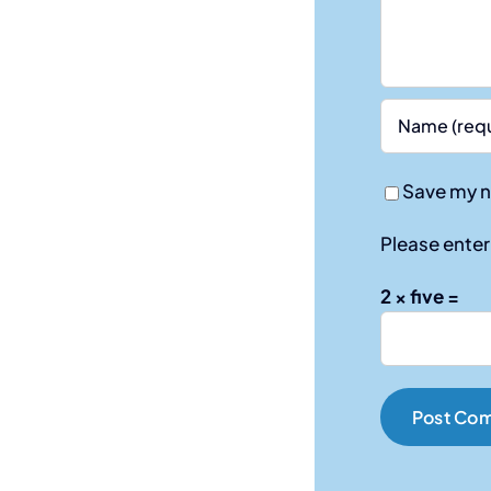
Save my n
Please enter 
2 × five =