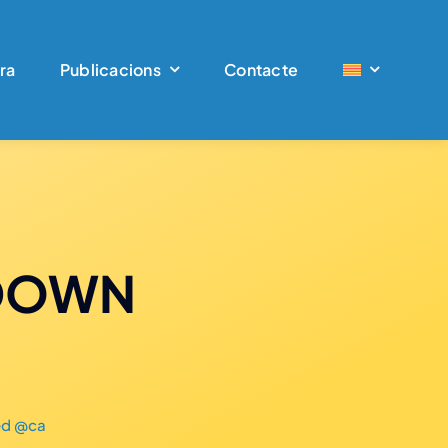
ra
Publicacions
Contacte
s DOWN
ed @ca