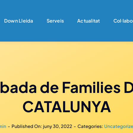
Down Lleida
Serveis
Actualitat
Col·labo
obada de Familie
CATALUNYA
min
-
Published On: juny 30, 2022
-
Categories:
Uncategoriz