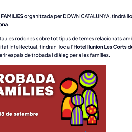
 FAMILIES
organitzada per DOWN CATALUNYA, tindrà llo
lona
.
 taules rodones sobre tot tipus de temes relacionats am
at Intel·lectual, tindran lloc a l’
Hotel Ilunion Les Corts 
ir espais de trobada i diàleg per a les famílies.