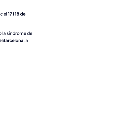
c el
17 i 18 de
b la síndrome de
de Barcelona
, a