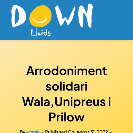
Skip
to
content
Arrodoniment
solidari
Wala,Unipreus i
Prilow
By
admin
-
Published On: agost 31, 2022
-