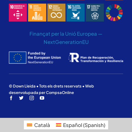
Finançat per la Unió Europea —
NextGenerationEU
© Down Lleida • Tots els drets reservats • Web
desenvolupada per CompsaOnline
Català
Español
(
Spanish
)