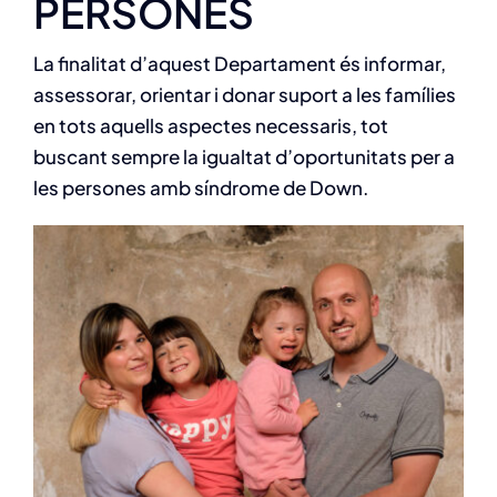
PERSONES
Col·labora
La finalitat d’aquest Departament és informar,
Publicacions
assessorar, orientar i donar suport a les famílies
en tots aquells aspectes necessaris, tot
Contacte
buscant sempre la igualtat d’oportunitats per a
les persones amb síndrome de Down.