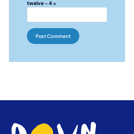
twelve − 4 =