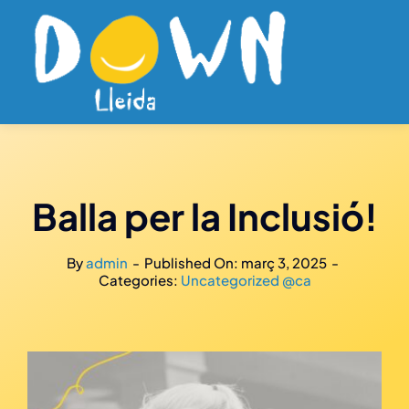
Skip
to
content
Balla per la Inclusió!
By
admin
-
Published On: març 3, 2025
-
Categories:
Uncategorized @ca