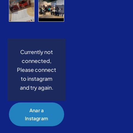
Currently not
connected,
Please connect
to instagram
and try again.
Anar a
Instagram