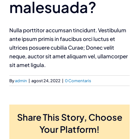
malesuada?
Col·labora
Publicacions
Nulla porttitor accumsan tincidunt. Vestibulum
ante ipsum primis in faucibus orci luctus et
Contacte
ultrices posuere cubilia Curae; Donec velit
neque, auctor sit amet aliquam vel, ullamcorper
sit amet ligula.
By
admin
|
agost 24, 2022
|
0 Comentaris
Share This Story, Choose
Your Platform!