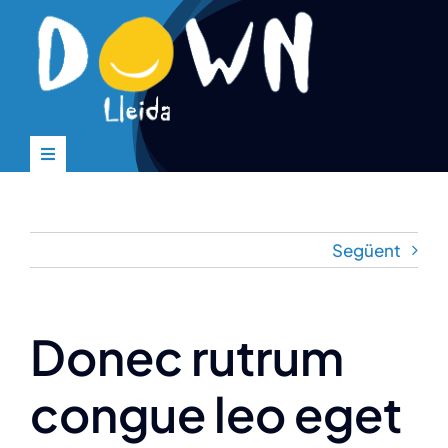
Skip
to
content
Toggle
Navigation
Inici
Següent
Down Lleida
Serveis
Donec rutrum
congue leo eget
Actualitat