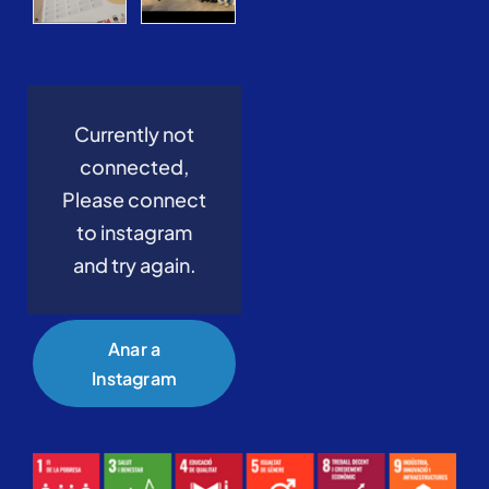
Currently not
connected,
Please connect
to instagram
and try again.
Anar a
Instagram