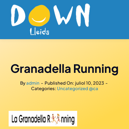
Skip
to
content
Granadella Running
By
admin
-
Published On: juliol 10, 2023
-
Categories:
Uncategorized @ca