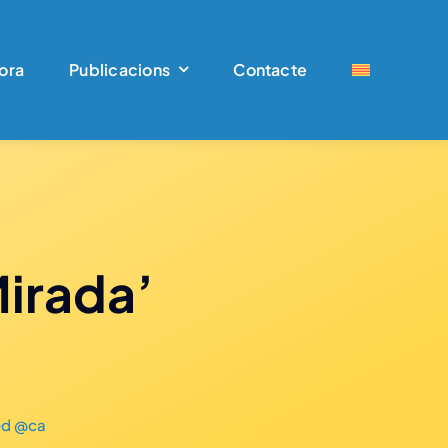
ora
Publicacions
Contacte
Mirada’
ed @ca