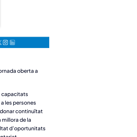
jornada oberta a
es capacitats
a les persones
 donar continuïtat
millora de la
ltat d’oportunitats
ntariat.