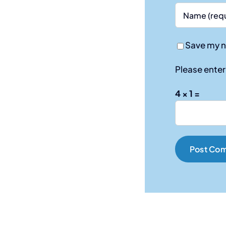
Save my n
Please enter 
4 × 1 =