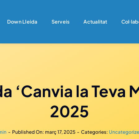
Down Lleida
Serveis
Actualitat
Col·lab
a ‘Canvia la Teva 
2025
min
-
Published On: març 17, 2025
-
Categories:
Uncategoriz