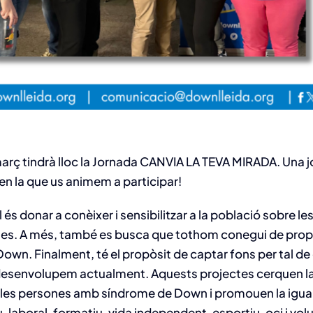
març tindrà lloc la Jornada CANVIA LA TEVA MIRADA. Una 
 en la que us animem a participar!
l és donar a conèixer i sensibilitzar a la població sobre l
es. A més, també es busca que tothom conegui de prop 
wn. Finalment, té el propòsit de captar fons per tal de
desenvolupem actualment. Aquests projectes cerquen la 
e les persones amb síndrome de Down i promouen la igua
, laboral, formatiu, vida independent, esportiu, oci i volu