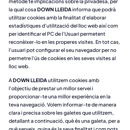
mètode té implicacions sobre la privadesa, per
Col·labora
la qual cosa
DOWN LLEIDA
informa que podrà
utilitzar cookies amb la finalitat d’elaborar
Publicacions
estadístiques d’utilització del lloc web així com
per identificar el PC de l’Usuari permetent
Contacte
reconèixer-lo en les properes visites. En tot cas,
l’usuari pot configurar el seu navegador per no
permetre l’ús de cookies en les seves visites al
lloc web.
A
DOWN LLEIDA
utilitzem cookies amb
l’objectiu de prestar un millor servei i
proporcionar-te una millor experiència en la
teva navegació. Volem informar-te de manera
clara i precisa sobre les galetes que utilitzem,
detallant a continuació, què és una galeta, per a
què serveix, quina és la seva finalitat i com pots