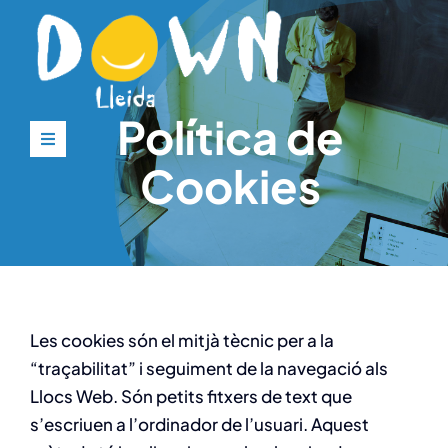
Skip
to
content
Política de
Toggle
Cookies
Navigation
Inici
Down Lleida
Serveis
Les cookies són el mitjà tècnic per a la
“traçabilitat” i seguiment de la navegació als
Actualitat
Llocs Web. Són petits fitxers de text que
s’escriuen a l’ordinador de l’usuari. Aquest