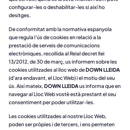
configurar-les o deshabilitar-les si així ho
desitges.
De conformitat amb la normativa espanyola
que regula l’ús de cookies en relació a la
prestació de serveis de comunicacions
electròniques, recollida al Reial decret llei
13/2012, de 30 de març, us informem sobre les
cookies utilitzades al lloc web de
DOWN LLEIDA
(d’ara endavant, el Lloc Web) i el motiu del seu
ús. Així mateix,
DOWN LLEIDA
us informa que en
navegar al Lloc Web vostè està prestant el seu
consentiment per poder utilitzar-les.
Les cookies utilitzades al nostre Lloc Web,
poden ser pròpies i de tercers, i ens permeten