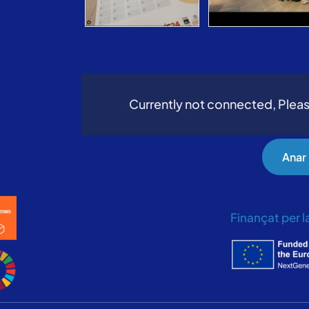
Currently not connected, Pleas
Anar
Finançat per 