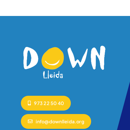
973 22 50 40
info@downlleida.org