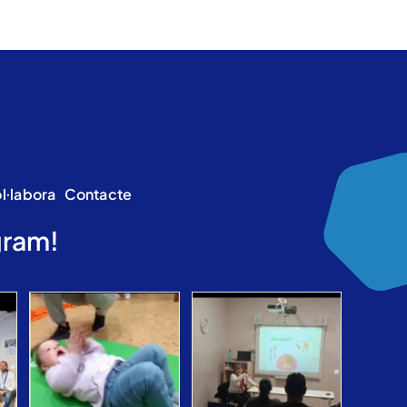
l·labora
Contacte
gram!