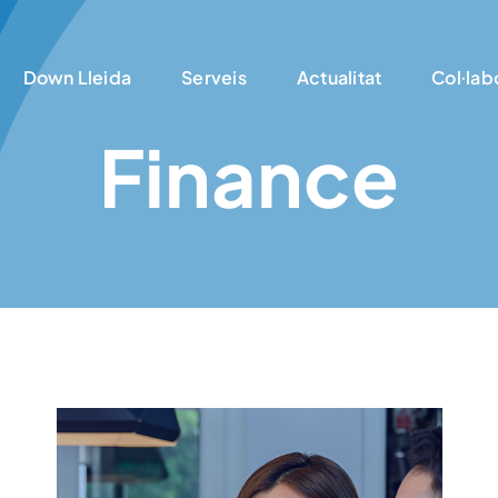
Down Lleida
Serveis
Actualitat
Col·lab
Finance