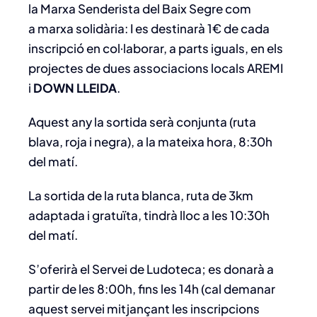
la Marxa Senderista del Baix Segre com
a marxa solidària: I es destinarà 1€ de cada
inscripció en col·laborar, a parts iguals, en els
projectes de dues associacions locals AREMI
i
DOWN LLEIDA
.
Aquest any la sortida serà conjunta (ruta
blava, roja i negra), a la mateixa hora, 8:30h
del matí.
La sortida de la ruta blanca, ruta de 3km
adaptada i gratuïta, tindrà lloc a les 10:30h
del matí.
S’oferirà el Servei de Ludoteca; es donarà a
partir de les 8:00h, fins les 14h (cal demanar
aquest servei mitjançant les inscripcions