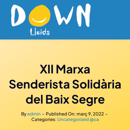
Skip
to
content
XII Marxa
Senderista Solidària
del Baix Segre
By
admin
-
Published On: març 9, 2022
-
Categories:
Uncategorized @ca