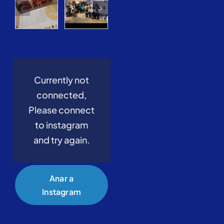
Currently not
connected,
Please connect
to instagram
and try again.
Anar a
Instagram