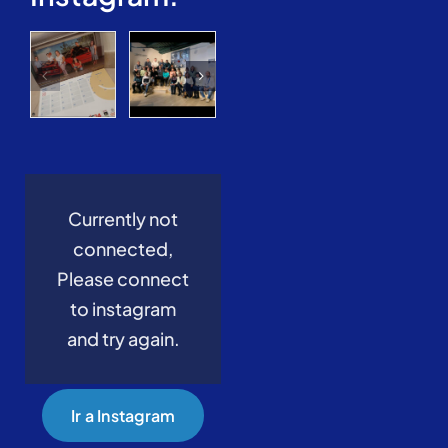
Currently not
connected,
Please connect
to instagram
and try again.
Ir a Instagram