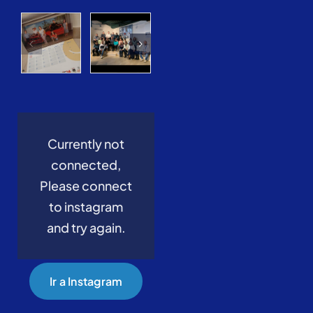
Currently not
connected,
Please connect
to instagram
and try again.
Ir a Instagram