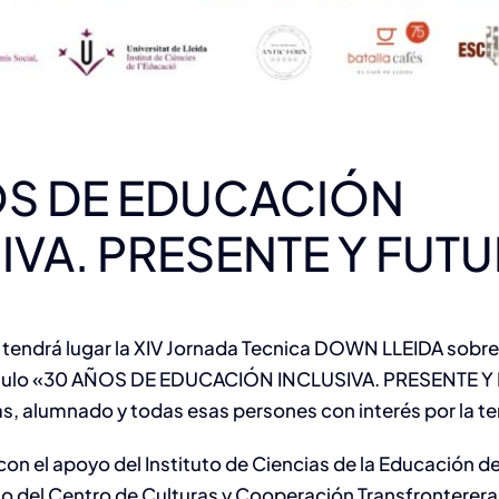
OS DE EDUCACIÓN
IVA.
PRESENTE Y FUT
ro tendrá lugar la XIV Jornada Tecnica DOWN LLEIDA sobr
tulo «
30 AÑOS DE EDUCACIÓN INCLUSIVA.
PRESENTE Y
as, alumnado y todas esas persones con interés por la t
con el apoyo del Instituto de Ciencias de la Educación de
io del Centro de Culturas y Cooperación Transfronterera