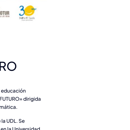
URO
e educación
 FUTURO
» dirigida
emática.
 la UDL. Se
 en la
Universidad