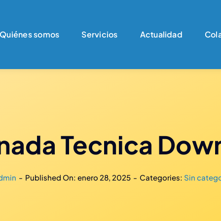
Quiénes somos
Servicios
Actualidad
Col
rnada Tecnica Down
dmin
-
Published On: enero 28, 2025
-
Categories:
Sin catego