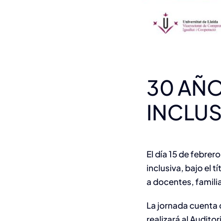
30 AÑ
INCLUS
El día 15 de febre
inclusiva, bajo el tí
a docentes, famili
La jornada cuenta 
realizará al
Auditor