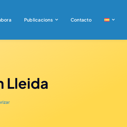
abora
Publicacions
Contacto
 Lleida
rizar