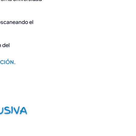
 escaneando el
n del
PCIÓN
.